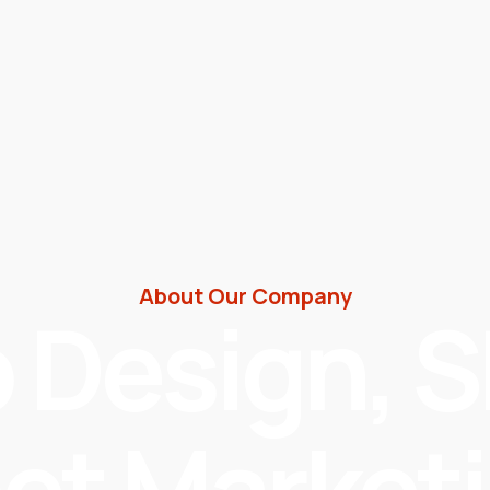
About Our Company
 Design, S
net Marketi