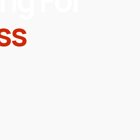
ss
laudantium, totam rem aperiam,
cta sunt.