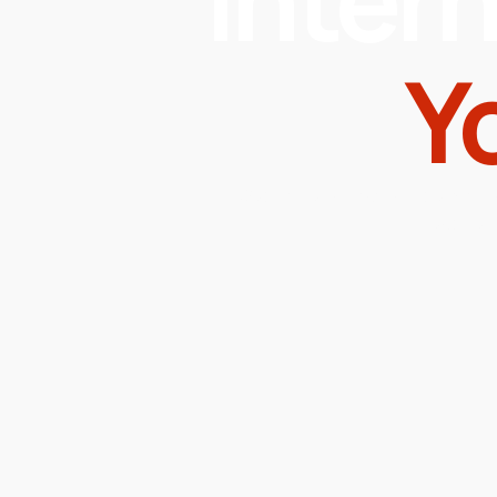
Y
Sed ut perspiciatis unde omni
eaque ip