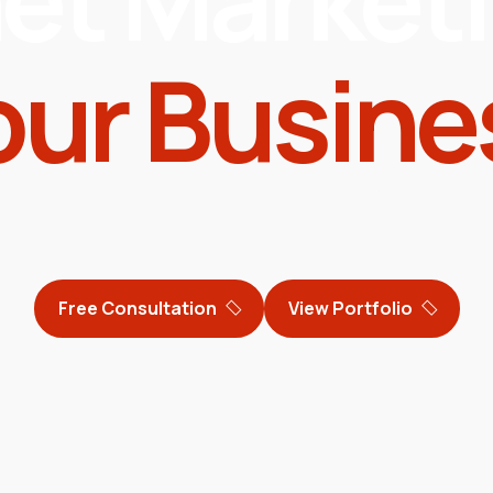
our Busine
s iste natus error sit voluptatem accusantium doloremque 
sa quae ab illo veritatis et quasi architecto beatae vitae di
Free Consultation
View Portfolio